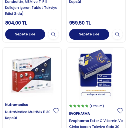
Kondroitin, MSM ve T İP II
Kapsül
Kollajen İçeren Tablet Takviye
Edici Gıda)
804,00
TL
959,50
TL
Sepete Ekle
Sepete Ekle
Nutramedica
(1 Yorum)
NutraMedica MultiMix B 30
EVOPHARMA
Kapsül
Evopharma Ester C Vitamin Ve
Çinko İçeren Takviye Gıda 30