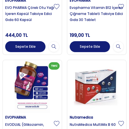
EVOPHARMA
EVOPHARMA
EVO PHARMA Çörek Otu Yağı
Evopharma Vitamin B12 İçeren
İçeren Kapsül Takviye Edici
Çiğneme Tableti Takviye Edici
Gıda 60 Kapsül
Gıda 30 Tablet
444,00
TL
199,00
TL
Sepete Ekle
Sepete Ekle
Yeni
EVOPHARMA
Nutramedica
EVODUAL (Glikozamin,
NutraMedica MultiMix B 60