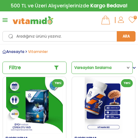
500 TL ve Üzeri Alışverişlerinizde
Kargo Bedava!
0
ARA
Anasayfa
Vitaminler
Filtre
Yeni
Yeni