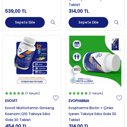
Tablet
539,00
TL
314,00
TL
Sepete Ekle
Sepete Ekle
(1 Yorum)
(1 Yorum)
EVOVİT
EVOPHARMA
Evovit Multivitamin Ginseng
Evopharma Biotin + Çinko
Koenzim Q10 Takviye Edici
İçeren Takviye Edici Gıda 30
Gıda 30 Tablet
Tablet
454,00
TL
314,00
TL