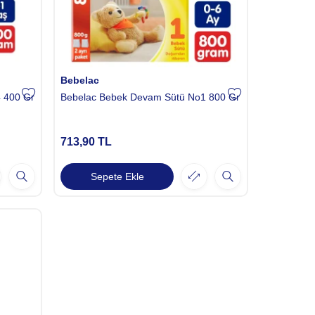
Bebelac
 400 Gr
Bebelac Bebek Devam Sütü No1 800 Gr
713,90
TL
Sepete Ekle