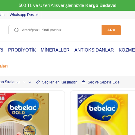
500 TL ve Üzeri Alışverişlerinizde
Kargo Bedava!
işim
Whatsapp Destek
ARA
RI
PROBİYOTİK
MİNERALLER
ANTİOKSİDANLAR
KOZME
ları
Seçilenleri Karşılaştır
Seç ve Sepete Ekle