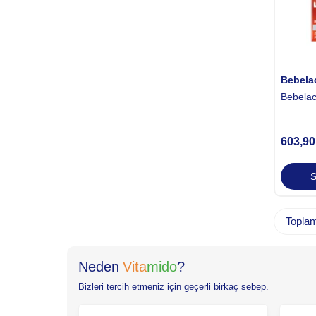
Bebela
Bebela
603,90
S
Topla
Neden
Vita
mido
?
Bizleri tercih etmeniz için geçerli birkaç sebep.