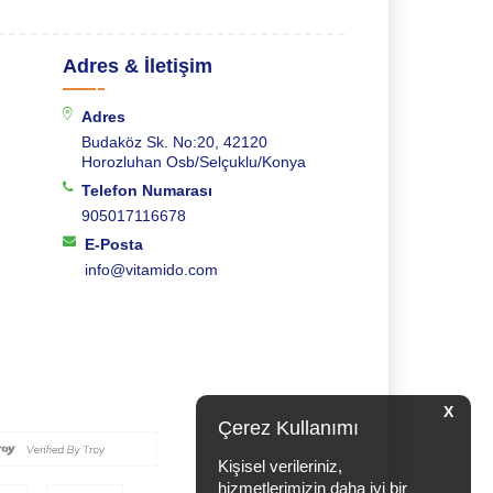
Adres & İletişim
Adres
Budaköz Sk. No:20, 42120
Horozluhan Osb/Selçuklu/Konya
Telefon Numarası
905017116678
E-Posta
info@vitamido.com
X
Çerez Kullanımı
Kişisel verileriniz,
hizmetlerimizin daha iyi bir