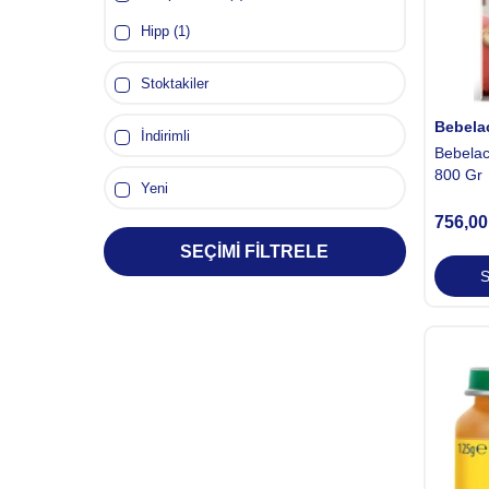
Hipp (1)
Stoktakiler
Bebela
İndirimli
Bebela
800 Gr
Yeni
756,00
SEÇIMI FILTRELE
S