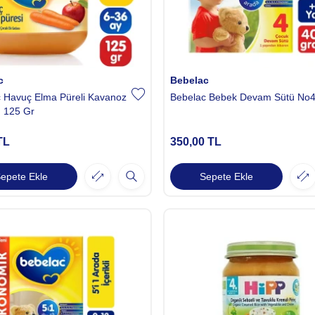
c
Bebelac
 Havuç Elma Püreli Kavanoz
Bebelac Bebek Devam Sütü No4
 125 Gr
TL
350,00
TL
epete Ekle
Sepete Ekle