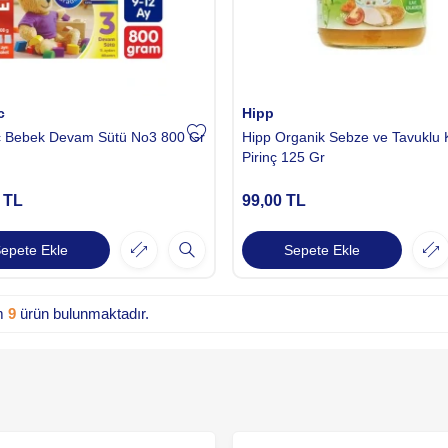
c
Hipp
c Bebek Devam Sütü No3 800 Gr
Hipp Organik Sebze ve Tavuklu 
Pirinç 125 Gr
TL
99,00
TL
epete Ekle
Sepete Ekle
m
9
ürün bulunmaktadır.