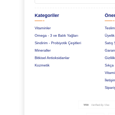
Kategoriler
Önem
Vitaminler
Teslim
Omega - 3 ve Balık Yağları
Üyelik
Sindirim - Probiyotik Çeşitleri
Satış 
Mineraller
Garant
Bitkisel Antioksidanlar
Gizlil
Kozmetik
Sıkça 
Vitami
İletişi
Sipari