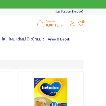
Kargom Nerede?
Sepetim
0
0,00
TL
0
TİK
İNDİRİMLİ ÜRÜNLER
Anne & Bebek