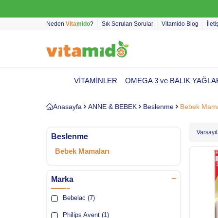
Neden
Vita
mido
?
Sık Sorulan Sorular
Vitamido Blog
İlet
VİTAMİNLER
OMEGA 3 ve BALIK YAĞLA
Anasayfa
ANNE & BEBEK
Beslenme
Bebek Mama
Beslenme
Bebek Mamaları
Marka
Bebelac (7)
Philips Avent (1)