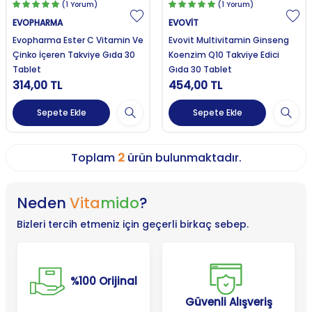
(1 Yorum)
(1 Yorum)
EVOPHARMA
EVOVİT
Evopharma Ester C Vitamin Ve
Evovit Multivitamin Ginseng
Çinko İçeren Takviye Gıda 30
Koenzim Q10 Takviye Edici
Tablet
Gıda 30 Tablet
314,00
TL
454,00
TL
Sepete Ekle
Sepete Ekle
Toplam
2
ürün bulunmaktadır.
Neden
Vita
mido
?
Bizleri tercih etmeniz için geçerli birkaç sebep.
%100 Orijinal
Güvenli Alışveriş