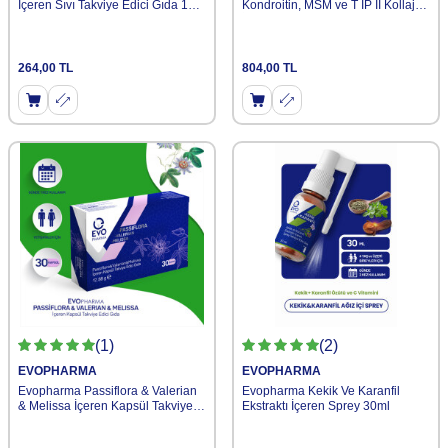
İçeren Sıvı Takviye Edici Gıda 180
Kondroitin, MSM ve T İP II Kollajen
ML
İçeren Tablet Takviye Edici Gıda)
264,00
TL
804,00
TL
(1)
(2)
EVOPHARMA
EVOPHARMA
Evopharma Passiflora & Valerian
Evopharma Kekik Ve Karanfil
& Melissa İçeren Kapsül Takviye
Ekstraktı İçeren Sprey 30ml
Edici Gıda