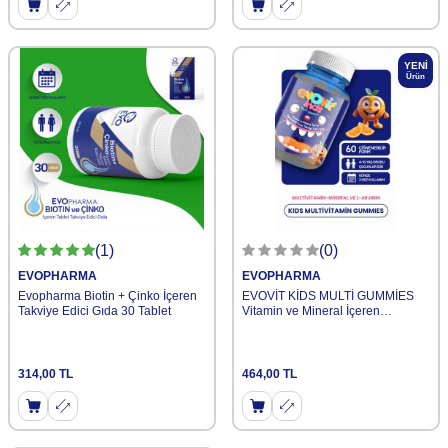
YENI
Ürün
(1)
(0)
EVOPHARMA
EVOPHARMA
Evopharma Biotin + Çinko İçeren
EVOVİT KİDS MULTİ GUMMİES
Takviye Edici Gıda 30 Tablet
Vitamin ve Mineral İçeren
Çiğnenebilir Form Takviye Edici
Gıda
314,00
TL
464,00
TL