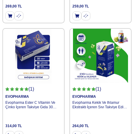
269,00
TL
259,00
TL
(1)
(1)
EVOPHARMA
EVOPHARMA
Evopharma Ester C Vitamin Ve
Evopharma Kekik Ve Ihlamur
Çinko İçeren Takviye Gıda 30
Ekstraktı İçeren Sıvı Takviye Edici
Tablet
Gıda 100ml
314,00
TL
264,00
TL