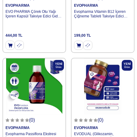
EVOPHARMA
EVOPHARMA
EVO PHARMA Çörek Otu Yağı
Evopharma Vitamin B12 İçeren
İçeren Kapsül Takviye Edici Gıda
Çiğneme Tableti Takviye Edici
60 Kapsül
Gıda 30 Tablet
444,00
TL
199,00
TL
YENI
YENI
Ürün
Ürün
(0)
(0)
EVOPHARMA
EVOPHARMA
Evopharma Passiflora Ekstresi
EVODUAL (Glikozamin,