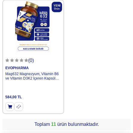
YENI
Ürün
(0)
EVOPHARMA
Mag632 Magnezyum, Vitamin B6
ve Vitamin D3K2 İçeren Kapsül
Takviye Edici Gıda
584,00
TL
Toplam
11
ürün bulunmaktadır.