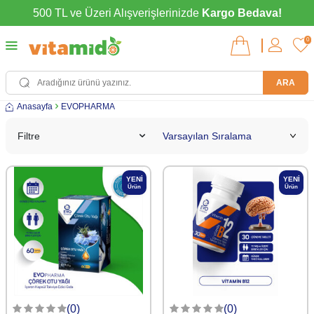
500 TL ve Üzeri Alışverişlerinizde
Kargo Bedava!
0
ARA
Anasayfa
EVOPHARMA
Filtre
YENI
YENI
Ürün
Ürün
(0)
(0)