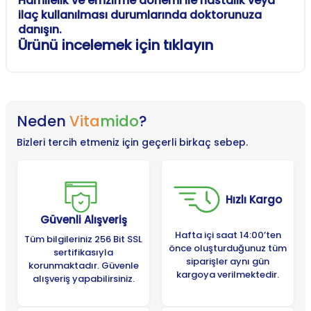
Hamilelik ve emzirme dönemi ile hastalık veya
ilaç kullanılması durumlarında doktorunuza
danışın.
Ürünü incelemek için tıklayın
Neden
Vita
mido
?
Bizleri tercih etmeniz için geçerli birkaç sebep.
Hızlı Kargo
Güvenli Alışveriş
Hafta içi saat 14:00’ten
Tüm bilgileriniz 256 Bit SSL
önce oluşturduğunuz tüm
sertifikasıyla
siparişler aynı gün
korunmaktadır. Güvenle
kargoya verilmektedir.
alışveriş yapabilirsiniz.