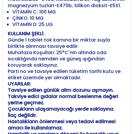
magnezyum tuzlarI-E470b, Silikon dioksit-E5S1.
VİTAMİN C: 100 MG
ÇİNKO: 10 MG
VİTAMİN D: 25 UG
KULLANIM ŞEKLİ:
Günde 1 tablet tok karnına bir miktar suyla
birlikte alınması tavsiye edilir.
Muhafaza Koşulları: 25°C'nin altında oda
sıcaklığında nemden ve güneş ışığından
koruyarak saklayınız.
Parti no ve tavsiye edilen tüketim tarihi kutu ve
etiket üzerinde yer almaktadır.
UYARILAR:
Tavsiye edilen günlük alim dozunu aşmayın.
Takviye edici gıdalar normal beslenme değeri
yerine geçmez.
Çocuklann ulaşamayacağı yerde saklayınız.
İlaç değildir.
Hastalıkların önlenmesi veya tedavi edilmesi
amacı ile kullanılamaz.