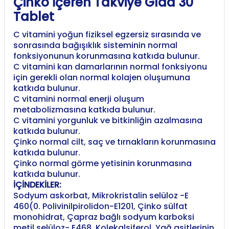
Çinko İçeren Takviye Gıda 30
Tablet
C vitamini yoğun fiziksel egzersiz sırasında ve
sonrasında bağışıklık sisteminin normal
fonksiyonunun korunmasına katkıda bulunur.
C vitamini kan damarlarının normal fonksiyonu
için gerekli olan normal kolajen oluşumuna
katkıda bulunur.
C vitamini normal enerji oluşum
metabolizmasına katkıda bulunur.
C vitamini yorgunluk ve bitkinliğin azalmasına
katkıda bulunur.
Çinko normal cilt, saç ve tırnakların korunmasına
katkıda bulunur.
Çinko normal görme yetisinin korunmasına
katkıda bulunur.
İÇİNDEKİLER:
Sodyum askorbat, Mikrokristalin selüloz -E
460(0. Polivinilpirolidon-E1201, Çinko sülfat
monohidrat, Çapraz bağlı sodyum karboksi
metil selüloz- E468, Kolekalsiferol, Yağ asitlerinin