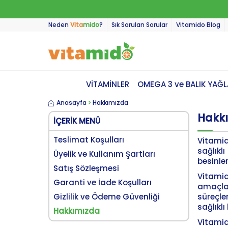
Neden
Vita
mido
?
Sık Sorulan Sorular
Vitamido Blog
VİTAMİNLER
OMEGA 3 ve BALIK YAĞL
Anasayfa
Hakkımızda
Hakk
İÇERIK MENÜ
Teslimat Koşulları
Vitamid
sağlıkl
Üyelik ve Kullanım Şartları
besinle
Satış Sözleşmesi
Vitami
Garanti ve İade Koşulları
amaçla
Gizlilik ve Ödeme Güvenliği
süreçle
sağlıkl
Hakkımızda
Vitamid