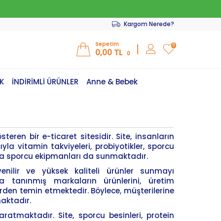
Kargom Nerede?
Sepetim
0
0,00
TL
0
K
İNDİRİMLİ ÜRÜNLER
Anne & Bebek
ren bir e-ticaret sitesidir. Site, insanların
a vitamin takviyeleri, probiyotikler, sporcu
sıra sporcu ekipmanları da sunmaktadır.
nilir ve yüksek kaliteli ürünler sunmayı
tanınmış markaların ürünlerini, üretim
erden temin etmektedir. Böylece, müşterilerine
maktadır.
ratmaktadır. Site, sporcu besinleri, protein