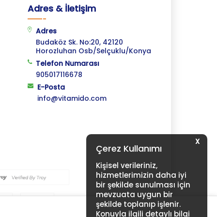
Adres & İletişim
Adres
Budaköz Sk. No:20, 42120
Horozluhan Osb/Selçuklu/Konya
Telefon Numarası
905017116678
E-Posta
info@vitamido.com
X
Çerez Kullanımı
Kişisel verileriniz,
hizmetlerimizin daha iyi
bir şekilde sunulması için
mevzuata uygun bir
şekilde toplanıp işlenir.
Konuyla ilgili detaylı bilgi