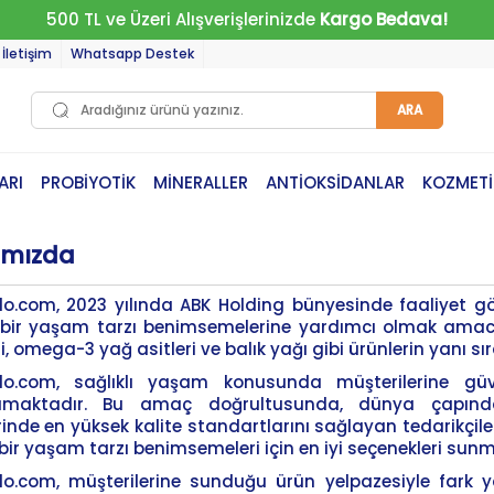
500 TL ve Üzeri Alışverişlerinizde
Kargo Bedava!
İletişim
Whatsapp Destek
ARA
ARI
PROBİYOTİK
MİNERALLER
ANTİOKSİDANLAR
KOZMETİ
ımızda
o.com, 2023 yılında ABK Holding bünyesinde faaliyet göste
ı bir yaşam tarzı benimsemelerine yardımcı olmak amacıyl
ri, omega-3 yağ asitleri ve balık yağı gibi ürünlerin yanı 
do.com, sağlıklı yaşam konusunda müşterilerine güve
maktadır. Bu amaç doğrultusunda, dünya çapında 
rinde en yüksek kalite standartlarını sağlayan tedarikçil
ı bir yaşam tarzı benimsemeleri için en iyi seçenekleri sun
o.com, müşterilerine sunduğu ürün yelpazesiyle fark ya