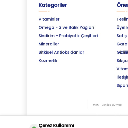
Kategoriler
Önem
Vitaminler
Tesli
Omega - 3 ve Balık Yağları
Üyeli
Sindirim - Probiyotik Çeşitleri
Satış
Mineraller
Garan
Bitkisel Antioksidanlar
Gizlil
Kozmetik
Sıkça
Vitam
İletiş
Sipar
Çerez Kullanımı