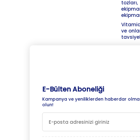
tozları
ekipma
ekipman
Vitamid
ve onla
tavsiye
E-Bülten Aboneliği
Kampanya ve yeniliklerden haberdar olmak
olun!