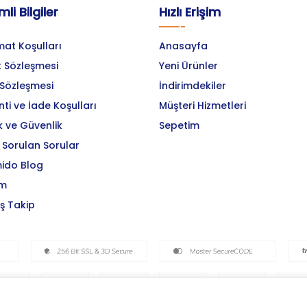
li Bilgiler
Hızlı Erişim
mat Koşulları
Anasayfa
k Sözleşmesi
Yeni Ürünler
 Sözleşmesi
İndirimdekiler
ti ve İade Koşulları
Müşteri Hizmetleri
ik ve Güvenlik
Sepetim
 Sorulan Sorular
ido Blog
im
iş Takip