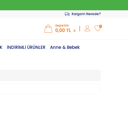
Kargom Nerede?
Sepetim
0
0,00
TL
0
K
İNDİRİMLİ ÜRÜNLER
Anne & Bebek