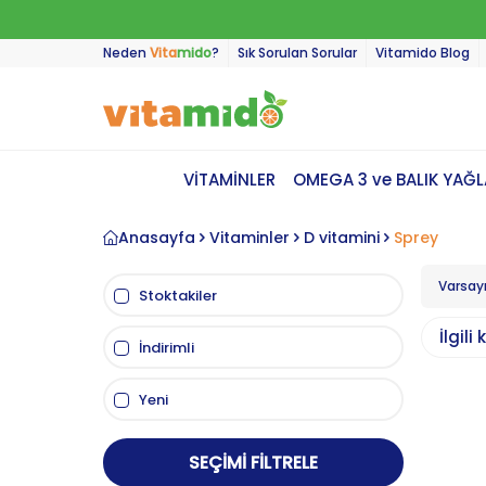
Neden
Vita
mido
?
Sık Sorulan Sorular
Vitamido Blog
VİTAMİNLER
OMEGA 3 ve BALIK YAĞL
Anasayfa
Vitaminler
D vitamini
Sprey
Stoktakiler
İlgil
İndirimli
Yeni
SEÇIMI FILTRELE