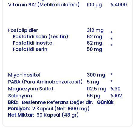
Vitamin B12 (Metilkobalamin)
100 µg
%4000
Fosfolipidler
312 mg
*
Fosfotidilkolin (Lesitin)
62 mg
*
Fosfotidilinositol
62 mg
*
Fosfotidilserin
50 mg
Miyo-İnositol
300 mg
*
PABA (Para Aminobenzoikasit)
5 mg
*
Magnezyum Sülfat
112,5 mg
%30
Selenyum
56 µg
%102
BRD:
Beslenme Referans Değeridir.
Günlük
Porsiyon:
2 Kapsül (Net: 1600 mg)
Net Miktar:
60 Kapsül (48 gr)