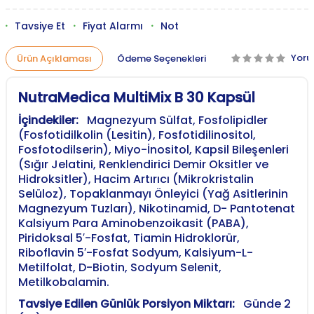
Tavsiye Et
Fiyat Alarmı
Not
Yor
Ürün Açıklaması
Ödeme Seçenekleri
NutraMedica MultiMix B 30 Kapsül
İçindekiler:
Magnezyum Sülfat, Fosfolipidler
(Fosfotidilkolin (Lesitin), Fosfotidilinositol,
Fosfotodilserin), Miyo-İnositol, Kapsil Bileşenleri
(Sığır Jelatini, Renklendirici Demir Oksitler ve
Hidroksitler), Hacim Artırıcı (Mikrokristalin
Selüloz), Topaklanmayı Önleyici (Yağ Asitlerinin
Magnezyum Tuzları), Nikotinamid, D- Pantotenat
Kalsiyum Para Aminobenzoikasit (PABA),
Piridoksal 5′-Fosfat, Tiamin Hidroklorür,
Riboflavin 5′-Fosfat Sodyum, Kalsiyum-L-
Metilfolat, D-Biotin, Sodyum Selenit,
Metilkobalamin.
Tavsiye Edilen Günlük Porsiyon Miktarı:
Günde 2