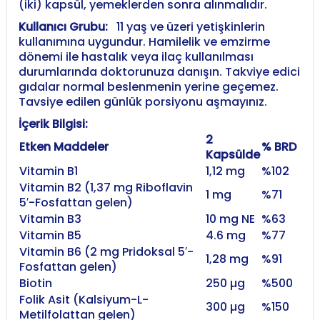
(iki) kapsül, yemeklerden sonra alınmalıdır.
Kullanıcı Grubu:
11 yaş ve üzeri yetişkinlerin
kullanımına uygundur. Hamilelik ve emzirme
dönemi ile hastalık veya ilaç kullanılması
durumlarında doktorunuza danışın. Takviye edici
gıdalar normal beslenmenin yerine geçemez.
Tavsiye edilen günlük porsiyonu aşmayınız.
İçerik Bilgisi:
2
Etken Maddeler
% BRD
Kapsülde
Vitamin B1
1,12 mg
%102
Vitamin B2 (1,37 mg Riboflavin
1 mg
%71
5′-Fosfattan gelen)
Vitamin B3
10 mg NE
%63
Vitamin B5
4.6 mg
%77
Vitamin B6 (2 mg Pridoksal 5′-
1,28 mg
%91
Fosfattan gelen)
Biotin
250 µg
%500
Folik Asit (Kalsiyum-L-
300 µg
%150
Metilfolattan gelen)