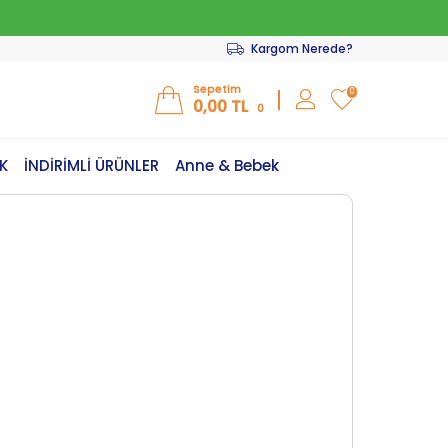
Kargom Nerede?
Sepetim
0
0,00
TL
0
K
İNDİRİMLİ ÜRÜNLER
Anne & Bebek