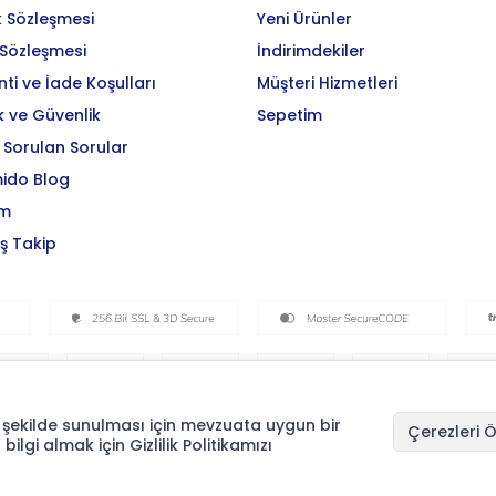
k Sözleşmesi
Yeni Ürünler
 Sözleşmesi
İndirimdekiler
ti ve İade Koşulları
Müşteri Hizmetleri
ik ve Güvenlik
Sepetim
 Sorulan Sorular
ido Blog
im
iş Takip
 bir şekilde sunulması için mevzuata uygun bir
Çerezleri Ö
 bilgi almak için Gizlilik Politikamızı
T
-Soft
E-Ticaret
Sistemleriyle Hazırlanmıştır.