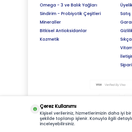
Omega - 3 ve Balık Yağları
Üyeli
Sindirim - Probiyotik Çeşitleri
Satış
Mineraller
Garan
Bitkisel Antioksidanlar
Gizlil
Kozmetik
Sıkça
Vitam
İletiş
Sipar
Çerez Kullanımı
Kişisel verileriniz, hizmetlerimizin daha iyi
şekilde toplanıp işlenir. Konuyla ilgili detaylı
inceleyebilirsiniz.