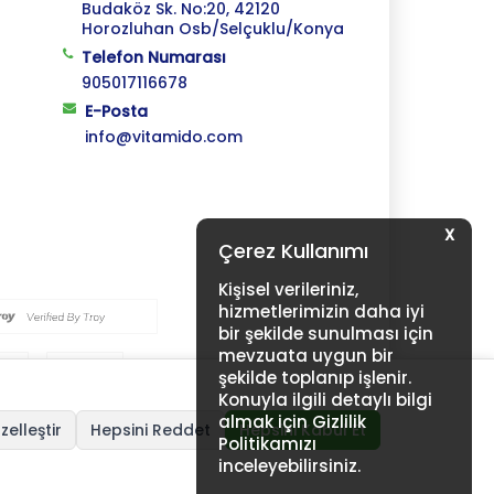
Budaköz Sk. No:20, 42120
Horozluhan Osb/Selçuklu/Konya
Telefon Numarası
905017116678
E-Posta
info@vitamido.com
X
Çerez Kullanımı
Kişisel verileriniz,
hizmetlerimizin daha iyi
bir şekilde sunulması için
mevzuata uygun bir
şekilde toplanıp işlenir.
Konuyla ilgili detaylı bilgi
almak için Gizlilik
zelleştir
Hepsini Reddet
Hepsini Kabul Et
Politikamızı
inceleyebilirsiniz.