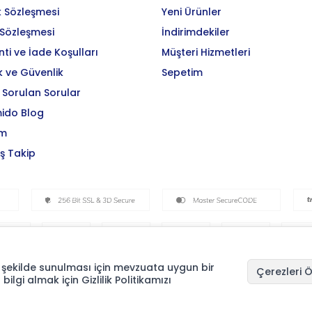
k Sözleşmesi
Yeni Ürünler
 Sözleşmesi
İndirimdekiler
ti ve İade Koşulları
Müşteri Hizmetleri
ik ve Güvenlik
Sepetim
 Sorulan Sorular
ido Blog
im
iş Takip
 bir şekilde sunulması için mevzuata uygun bir
Çerezleri Ö
 bilgi almak için Gizlilik Politikamızı
T
-Soft
E-Ticaret
Sistemleriyle Hazırlanmıştır.