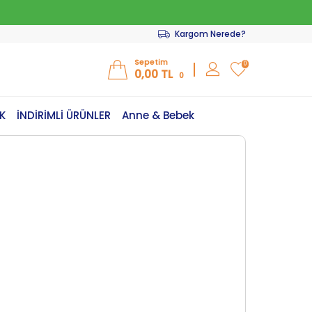
Kargom Nerede?
Sepetim
0
0,00
TL
0
K
İNDİRİMLİ ÜRÜNLER
Anne & Bebek