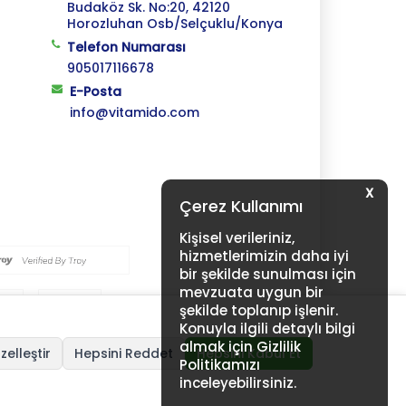
Budaköz Sk. No:20, 42120
Horozluhan Osb/Selçuklu/Konya
Telefon Numarası
905017116678
E-Posta
info@vitamido.com
X
Çerez Kullanımı
Kişisel verileriniz,
hizmetlerimizin daha iyi
bir şekilde sunulması için
mevzuata uygun bir
şekilde toplanıp işlenir.
Konuyla ilgili detaylı bilgi
almak için Gizlilik
zelleştir
Hepsini Reddet
Hepsini Kabul Et
Politikamızı
inceleyebilirsiniz.