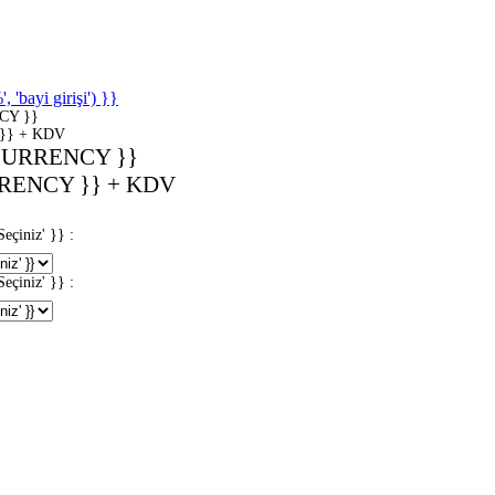
'bayi girişi') }}
CY }}
}} + KDV
CURRENCY }}
RENCY }} + KDV
iniz' }} :
iniz' }} :