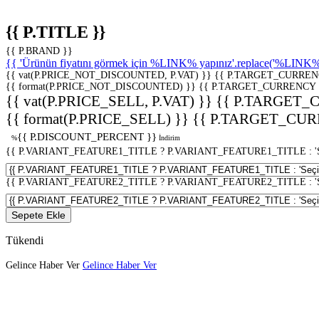
{{ P.TITLE }}
{{ P.BRAND }}
{{ 'Ürünün fiyatını görmek için %LINK% yapınız'.replace('%LINK%', 
{{ vat(P.PRICE_NOT_DISCOUNTED, P.VAT) }}
{{ P.TARGET_CURREN
{{ format(P.PRICE_NOT_DISCOUNTED) }}
{{ P.TARGET_CURRENCY 
{{ vat(P.PRICE_SELL, P.VAT) }}
{{ P.TARGET_
{{ format(P.PRICE_SELL) }}
{{ P.TARGET_CUR
{{ P.DISCOUNT_PERCENT }}
%
İndirim
{{ P.VARIANT_FEATURE1_TITLE ? P.VARIANT_FEATURE1_TITLE : 'Seç
{{ P.VARIANT_FEATURE2_TITLE ? P.VARIANT_FEATURE2_TITLE : 'Seç
Sepete Ekle
Tükendi
Gelince Haber Ver
Gelince Haber Ver